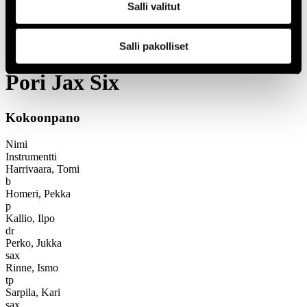
1966
Salli valitut
Festivaalivuodet
1995
Salli pakolliset
Pori Jax Six
Pori Jax Six
Kokoonpano
Nimi
Instrumentti
Harrivaara, Tomi
b
Homeri, Pekka
p
Kallio, Ilpo
dr
Perko, Jukka
sax
Rinne, Ismo
tp
Sarpila, Kari
sax