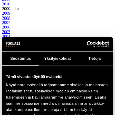
2010
2000-luku
2009
2008
2007
2006
2005
2004
2003
2002
2001
2000
Suostumus
Yksityiskohdat
Tietoja
1990-luku
1999
1998
1997
Tämä sivusto käyttää evästeitä
1996
1995
Käytämme evästeitä tarjoamamme sisällön ja mainosten
1994
räätälöimiseen, sosiaalisen median ominaisuuksien
1993
1992
tukemiseen ja kävijämäärämme analysoimiseen. Lisäksi
1991
jaamme sosiaalisen median, mainosalan ja analytiikka-
1990
alan kumppaneillemme tietoja siitä, miten käytät
1980-luku
1989