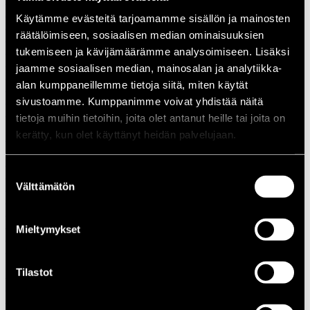
1988
Käytämme evästeitä tarjoamamme sisällön ja mainosten
1987
räätälöimiseen, sosiaalisen median ominaisuuksien
1986
1985
tukemiseen ja kävijämäärämme analysoimiseen. Lisäksi
1984
jaamme sosiaalisen median, mainosalan ja analytiikka-
1983
alan kumppaneillemme tietoja siitä, miten käytät
1982
1981
sivustoamme. Kumppanimme voivat yhdistää näitä
1980
tietoja muihin tietoihin, joita olet antanut heille tai joita on
1970-luku
kerätty, kun olet käyttänyt heidän palvelujaan.
1979
1978
1977
Suostumuksen
1976
Välttämätön
1975
valinta
1974
1973
1972
Mieltymykset
1971
1970
1960-luku
Tilastot
1969
1968
1967