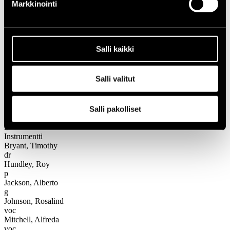
1966
Markkinointi
Festivaalivuodet
1995
Emmit Powell and The Gospel Elites
Salli kaikki
Emmit Powell and The Gospel
Elites
Salli valitut
Kokoonpano
Salli pakolliset
Nimi
Instrumentti
Bryant, Timothy
dr
Hundley, Roy
p
Jackson, Alberto
g
Johnson, Rosalind
voc
Mitchell, Alfreda
voc