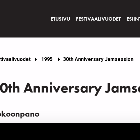
ETUSIVU
FESTIVAALIVUODET
ESIIN
tivaalivuodet
1995
30th Anniversary Jamsession
0th Anniversary Jams
okoonpano
IMI
INS