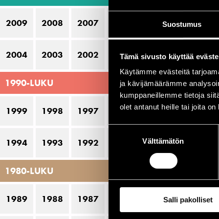
Bl
2009
2008
2007
2006
2005
Suostumus
Co
Da
2004
2003
2002
2001
2000
Tämä sivusto käyttää eväste
H
Käytämme evästeitä tarjoama
1990-LUKU
He
ja kävijämäärämme analysoim
kumppaneillemme tietoja siitä
Jä
olet antanut heille tai joita o
1999
1998
1997
1996
1995
Mc
Suostumuksen
Pa
Välttämätön
valinta
1994
1993
1992
1991
1990
Pe
1980-LUKU
Ri
Sc
1989
1988
1987
1986
1985
Salli pakolliset
U