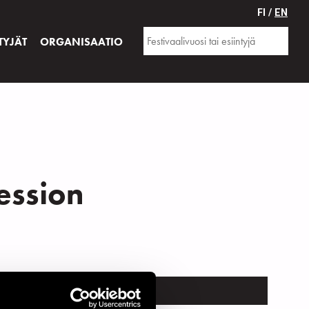
FI /
EN
TYJÄT
ORGANISAATIO
ession
TRUMENTTI