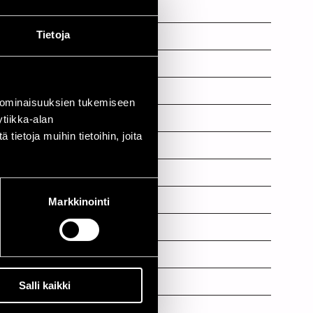
Tietoja
 ominaisuuksien tukemiseen
tiikka-alan
ietoja muihin tietoihin, joita
Markkinointi
Salli kaikki