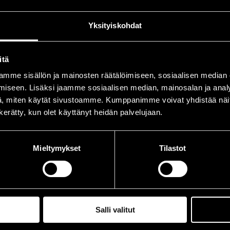
ake, Ron
sax
Yksityiskohdat
leman, Ira
b
vis, Jesse
sax
itä
argrove, Roy
tp
mme sisällön ja mainosten räätälöimiseen, sosiaalisen median
inilä, Kari "Sonny"
sax
iseen. Lisäksi jaamme sosiaalisen median, mainosalan ja analy
, miten käytät sivustoamme. Kumppanimme voivat yhdistää näitä t
rvelä, Jouni
sax
n kerätty, kun olet käyttänyt heidän palvelujaan.
Bride, Chris
b
yton, Nicholas
tp
Mieltymykset
Tilastot
rko, Jukka
sax
ggins, Karriem
dr
ott, Stephen
p
Salli valitut
MO Big Band