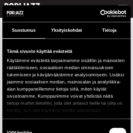
FI /
EN
Festivaalivuodet
1993
Vladimir Shafranov
Suostumus
Yksityiskohdat
Tietoja
Vladimir Shafranov
Tämä sivusto käyttää evästeitä
Kokoonpano
Käytämme evästeitä tarjoamamme sisällön ja mainosten
räätälöimiseen, sosiaalisen median ominaisuuksien
NIMI
INSTRUMENTTI
tukemiseen ja kävijämäärämme analysoimiseen. Lisäksi
Shafranov, Vladimir
p
jaamme sosiaalisen median, mainosalan ja analytiikka-
alan kumppaneillemme tietoja siitä, miten käytät
Esiintymiset vuonna 1993
sivustoamme. Kumppanimme voivat yhdistää näitä
tietoja muihin tietoihin, joita olet antanut heille tai joita on
PÄIVÄ
AIKA
PAIKKA
kerätty, kun olet käyttänyt heidän palvelujaan.
14.07.1993
20.00
Cafe Jazz
Suostumuksen
Välttämätön