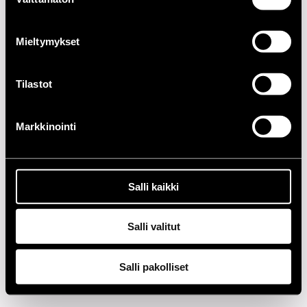
valinta
2020-LUKU
Mieltymykset
2010-LUKU
Tilastot
2000-LUKU
1990-LUKU
Markkinointi
1980-LUKU
Salli kaikki
1970-LUKU
1960-LUKU
Salli valitut
Salli pakolliset
Tietosuoja