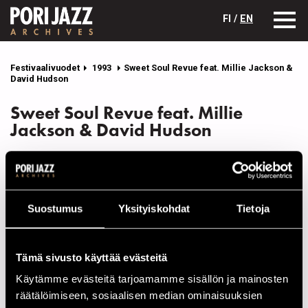
FI /
EN
Festivaalivuodet
1993
Sweet Soul Revue feat. Millie Jackson &
David Hudson
Sweet Soul Revue feat. Millie
Jackson & David Hudson
Kokoonpano
NIMI
INSTRUMENTTI
Suostumus
Yksityiskohdat
Tietoja
Anderson, McNeal
tp
Burns, Linwood
b
Tämä sivusto käyttää evästeitä
Hudson, Dave
voc
Käytämme evästeitä tarjoamamme sisällön ja mainosten
Jackson, Millie
voc
räätälöimiseen, sosiaalisen median ominaisuuksien
Knigth, Douglas
keys