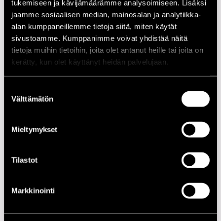
tukemiseen ja kävijämäärämme analysoimiseen. Lisäksi
jaamme sosiaalisen median, mainosalan ja analytiikka-
Latham, Robert
g
alan kumppaneillemme tietoja siitä, miten käytät
Mays, Tommy
sax
sivustoamme. Kumppanimme voivat yhdistää näitä
tietoja muihin tietoihin, joita olet antanut heille tai joita on
Morland, George
dr
kerätty, kun olet käyttänyt heidän palvelujaan.
Obey, Loyd
tb
Raoof, Abdul
tp
Suostumuksen
Välttämätön
valinta
Small, Harold
keys
Mieltymykset
Esiintymiset vuonna 1993
PÄIVÄ
AIKA
PAIKKA
Tilastot
17.07.1993
22.00
Cotton Club
Markkinointi
18.07.1993
13.00
Kirjurinluoto