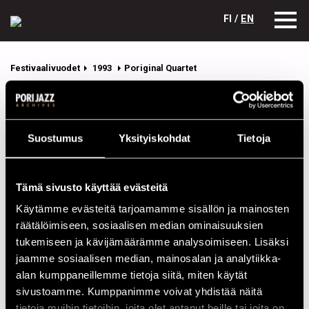
FI /
EN
Festivaalivuodet
1993
Poriginal Quartet
Poriginal Quartet
Kokoonpano
Suostumus
Yksityiskohdat
Tietoja
NIMI
INSTRUMENTTI
Aalto, Matti
p
Tämä sivusto käyttää evästeitä
Kangas, Jyrki
b
Käytämme evästeitä tarjoamamme sisällön ja mainosten
räätälöimiseen, sosiaalisen median ominaisuuksien
Lehti, Harri
dr
tukemiseen ja kävijämäärämme analysoimiseen. Lisäksi
Sarpila, Kari
sax
jaamme sosiaalisen median, mainosalan ja analytiikka-
alan kumppaneillemme tietoja siitä, miten käytät
sivustoamme. Kumppanimme voivat yhdistää näitä
Esiintymiset vuonna 1993
tietoja muihin tietoihin, joita olet antanut heille tai joita on