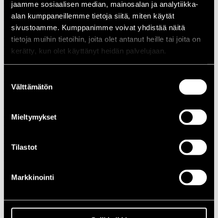
jaamme sosiaalisen median, mainosalan ja analytiikka-
1988
alan kumppaneillemme tietoja siitä, miten käytät
1987
1986
sivustoamme. Kumppanimme voivat yhdistää näitä
1985
tietoja muihin tietoihin, joita olet antanut heille tai joita on
1984
kerätty, kun olet käyttänyt heidän palvelujaan.
1983
1982
1981
Suostumuksen
1980
Välttämätön
1970-luku
valinta
1979
1978
1977
Mieltymykset
1976
1975
1974
Tilastot
1973
1972
1971
1970
Markkinointi
1960-luku
1969
1968
1967