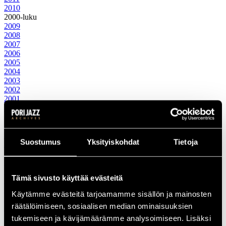
2010
2000-luku
2009
2008
2007
2006
2005
2004
2003
2002
2001
2000
1990-luku
1999
1998
Suostumus
Yksityiskohdat
Tietoja
1997
1996
1995
1994
Tämä sivusto käyttää evästeitä
1993
1992
Käytämme evästeitä tarjoamamme sisällön ja mainosten
1991
räätälöimiseen, sosiaalisen median ominaisuuksien
1990
1980-luku
tukemiseen ja kävijämäärämme analysoimiseen. Lisäksi
1989