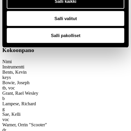
1966
Salli kaikki
Festivaalivuodet
1993
Salli valitut
Joseph Bowie / De-funkt
Joseph Bowie / De-funkt
Salli pakolliset
Kokoonpano
Nimi
Instrumentti
Bents, Kevin
keys
Bowie, Joseph
tb, voc
Grant, Rael Wesley
b
Lampese, Richard
g
Sae, Kelli
voc
Warner, Orrin "Scooter"
dr