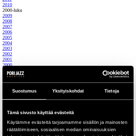
2010
2000-luku
2009
2008
2007
2006
2005
2004
2003
2002
2001
2000
1990-luku
1999
1998
1997
Suostumus
Yksityiskohdat
Tietoja
1996
1995
1994
1993
Tämä sivusto käyttää evästeitä
1992
1991
Käytämme evästeitä tarjoamamme sisällön ja mainosten
1990
räätälöimiseen, sosiaalisen median ominaisuuksien
1980-luku
1989