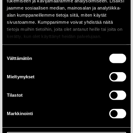
tukemiseen ja kävijämäärämme analysoimiseen. Lisäksi
1988
jaamme sosiaalisen median, mainosalan ja analytiikka-
1987
alan kumppaneillemme tietoja siitä, miten käytät
1986
1985
sivustoamme. Kumppanimme voivat yhdistää näitä
1984
tietoja muihin tietoihin, joita olet antanut heille tai joita on
1983
kerätty, kun olet käyttänyt heidän palvelujaan.
1982
1981
1980
Suostumuksen
1970-luku
Välttämätön
1979
valinta
1978
1977
1976
Mieltymykset
1975
1974
1973
Tilastot
1972
1971
1970
1960-luku
Markkinointi
1969
1968
1967