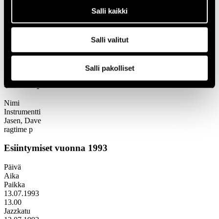
1966
Salli kaikki
Festivaalivuodet
1993
Dave Jasen
Salli valitut
Dave Jasen
Salli pakolliset
Kokoonpano
Nimi
Instrumentti
Jasen, Dave
ragtime p
Esiintymiset vuonna 1993
Päivä
Aika
Paikka
13.07.1993
13.00
Jazzkatu