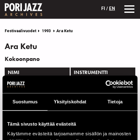
FI /
EN
Festivaalivuodet
1993
Ara Ketu
Ara Ketu
Kokoonpano
NIMI
INSTRUMENTTI
Angelo, Isialdo
g
Arujo, Raimondo de
sax
Suostumus
Yksityiskohdat
Tietoja
Barros, Alexandre de
keys
Dorea, Gilson
voc
Tämä sivusto käyttää evästeitä
Luz, Djalma
perc
Käytämme evästeitä tarjoamamme sisällön ja mainosten
Rezende, Gildás
dr