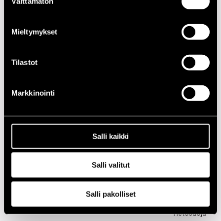
Välttämätön
valinta
Mieltymykset
2020-LUKU
2010-LUKU
Tilastot
2000-LUKU
Markkinointi
1990-LUKU
1980-LUKU
Salli kaikki
1970-LUKU
Salli valitut
1960-LUKU
Salli pakolliset
Tietosuoja