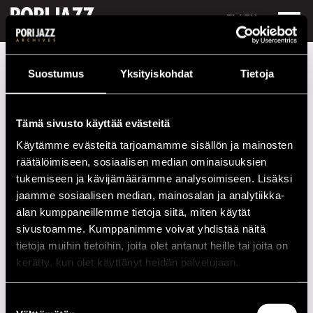
FI /
EN
Festivaalivuodet
1988
Jukka Syrenius - Seppo Tyni Duo
Suostumus
Yksityiskohdat
Tietoja
Jukka Syrenius - Seppo Tyni Duo
Tämä sivusto käyttää evästeitä
Kokoonpano
Käytämme evästeitä tarjoamamme sisällön ja mainosten
NIMI
INSTRUMENTTI
räätälöimiseen, sosiaalisen median ominaisuuksien
tukemiseen ja kävijämäärämme analysoimiseen. Lisäksi
Syrenius, Jukka
g
jaamme sosiaalisen median, mainosalan ja analytiikka-
Tyni, Seppo
g
alan kumppaneillemme tietoja siitä, miten käytät
sivustoamme. Kumppanimme voivat yhdistää näitä
tietoja muihin tietoihin, joita olet antanut heille tai joita on
Esiintymiset vuonna 1988
kerätty, kun olet käyttänyt heidän palvelujaan.
PÄIVÄ
AIKA
PAIKKA
Suostumuksen
16.07.1988
21.00
Hiitteenharju