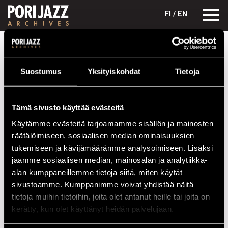
FI /
EN
Festivaalivuodet
1987
Stan Getz Quartet
Suostumus
Yksityiskohdat
Tietoja
Stan Getz Quartet
Kokoonpano
Tämä sivusto käyttää evästeitä
NIMI
INSTRUMENTTI
Käytämme evästeitä tarjoamamme sisällön ja mainosten
Barron, Kenny
p
räätälöimiseen, sosiaalisen median ominaisuuksien
tukemiseen ja kävijämäärämme analysoimiseen. Lisäksi
Getz, Stan
sax
jaamme sosiaalisen median, mainosalan ja analytiikka-
Lewis, Victor
dr
alan kumppaneillemme tietoja siitä, miten käytät
sivustoamme. Kumppanimme voivat yhdistää näitä
Reid, Rufus
b
tietoja muihin tietoihin, joita olet antanut heille tai joita on
kerätty, kun olet käyttänyt heidän palvelujaan.
Esiintymiset vuonna 1987