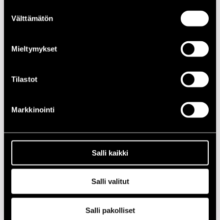
Suostumuksen
PÄIVÄ
AIKA
PAIKKA
Välttämätön
valinta
11.07.1987
14.00
Kirjurinluoto
Mieltymykset
2020-LUKU
Tilastot
2010-LUKU
Markkinointi
2000-LUKU
1990-LUKU
Salli kaikki
1980-LUKU
Salli valitut
1970-LUKU
Salli pakolliset
1960-LUKU