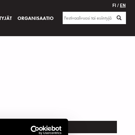
FI /
EN
TYJÄT
ORGANISAATIO
TRUMENTTI