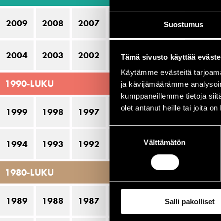
Li
2009
2008
2007
2006
2005
Suostumus
Es
2004
2003
2002
2001
2000
Tämä sivusto käyttää eväste
Käytämme evästeitä tarjoama
P
1990-LUKU
ja kävijämäärämme analysoim
kumppaneillemme tietoja siitä
08
olet antanut heille tai joita o
1999
1998
1997
1996
1995
08
Suostumuksen
09
Välttämätön
valinta
1994
1993
1992
1991
1990
1980-LUKU
1989
1988
1987
1986
1985
Salli pakolliset