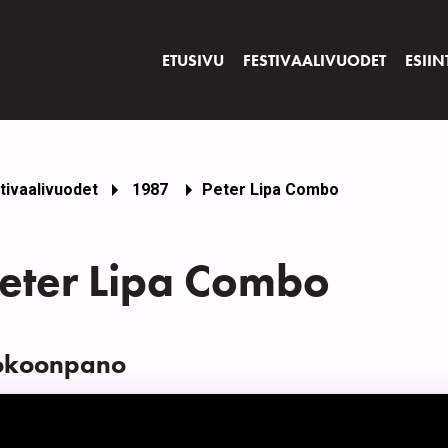
ETUSIVU
FESTIVAALIVUODET
ESIIN
tivaalivuodet
1987
Peter Lipa Combo
eter Lipa Combo
okoonpano
IMI
INS