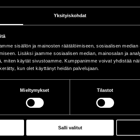
pa, Peter
voc
Yksityiskohdat
iintymiset vuonna 1987
itä
mme sisällön ja mainosten räätälöimiseen, sosiaalisen median
ÄIVÄ
AIKA
iseen. Lisäksi jaamme sosiaalisen median, mainosalan ja analy
, miten käytät sivustoamme. Kumppanimme voivat yhdistää näitä t
.07.1987
17.00
n kerätty, kun olet käyttänyt heidän palvelujaan.
.07.1987
22.00
.07.1987
20.00
Mieltymykset
Tilastot
Salli valitut