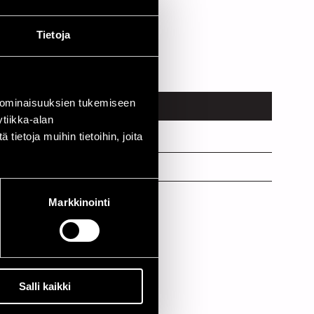
Tietoja
 ominaisuuksien tukemiseen
PAIKKA
tiikka-alan
ietoja muihin tietoihin, joita
Jazzkatu
Cotton Club
Cafe Jazz
Markkinointi
Salli kaikki