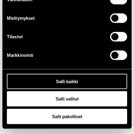
valinta
2020-LUKU
Mieltymykset
2010-LUKU
2000-LUKU
Tilastot
1990-LUKU
Markkinointi
1980-LUKU
1970-LUKU
Salli kaikki
1960-LUKU
Salli valitut
Tietosuoja
Salli pakolliset