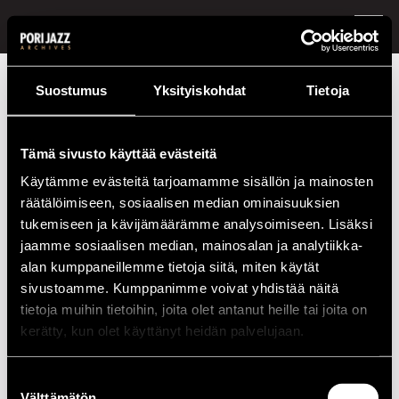
FI /
EN
Festivaalivuodet
1987
Lasse Lystedt Five
Suostumus
Yksityiskohdat
Tietoja
Lasse Lystedt Five
Tämä sivusto käyttää evästeitä
Esiintymiset vuonna 1987
Käytämme evästeitä tarjoamamme sisällön ja mainosten
räätälöimiseen, sosiaalisen median ominaisuuksien
PÄIVÄ
AIKA
PAIKKA
tukemiseen ja kävijämäärämme analysoimiseen. Lisäksi
04.07.1987
22.00
Cotton Club
jaamme sosiaalisen median, mainosalan ja analytiikka-
alan kumppaneillemme tietoja siitä, miten käytät
05.07.1987
20.00
Cafe Jazz
sivustoamme. Kumppanimme voivat yhdistää näitä
tietoja muihin tietoihin, joita olet antanut heille tai joita on
06.07.1987
20.00
Cafe Jazz
kerätty, kun olet käyttänyt heidän palvelujaan.
09.07.1987
20.00
Rantasipi Yyteri
Suostumuksen
Välttämätön