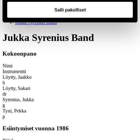
1966
Salli pakolliset
Festivaalivuodet
1986
Jukka Syrenius Band
Jukka Syrenius Band
Kokoonpano
Nimi
Instrumentti
Löytty, Jaakko
b
Löytty, Sakari
dr
Syrenius, Jukka
g
Tyni, Pekka
p
Esiintymiset vuonna 1986