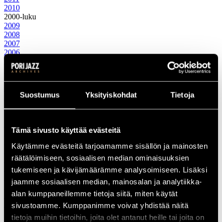
2010
2000-luku
2009
2008
2007
2006
2005
2004
2003
2002
Suostumus
Yksityiskohdat
Tietoja
2001
2000
1990-luku
1999
Tämä sivusto käyttää evästeitä
1998
1997
Käytämme evästeitä tarjoamamme sisällön ja mainosten
1996
räätälöimiseen, sosiaalisen median ominaisuuksien
1995
1994
tukemiseen ja kävijämäärämme analysoimiseen. Lisäksi
1993
jaamme sosiaalisen median, mainosalan ja analytiikka-
1992
alan kumppaneillemme tietoja siitä, miten käytät
1991
1990
sivustoamme. Kumppanimme voivat yhdistää näitä
1980-luku
tietoja muihin tietoihin, joita olet antanut heille tai joita on
1989