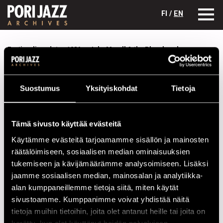
FI /
EN
Festivaalivuodet
1986
John Mayall & the Bluesbreakers
John Mayall & the Bluesbreakers
Suostumus
Yksityiskohdat
Tietoja
Kokoonpano
NIMI
INSTRUMENTTI
Tämä sivusto käyttää evästeitä
Haynes, Bobby
b
Käytämme evästeitä tarjoamamme sisällön ja mainosten
Mayall, John
keys, voc, harmonica, g
räätälöimiseen, sosiaalisen median ominaisuuksien
tukemiseen ja kävijämäärämme analysoimiseen. Lisäksi
Montoya, Coco
g
jaamme sosiaalisen median, mainosalan ja analytiikka-
Trout, Walter
g
alan kumppaneillemme tietoja siitä, miten käytät
sivustoamme. Kumppanimme voivat yhdistää näitä
Yuele, Joe
dr
tietoja muihin tietoihin, joita olet antanut heille tai joita on
kerätty, kun olet käyttänyt heidän palvelujaan.