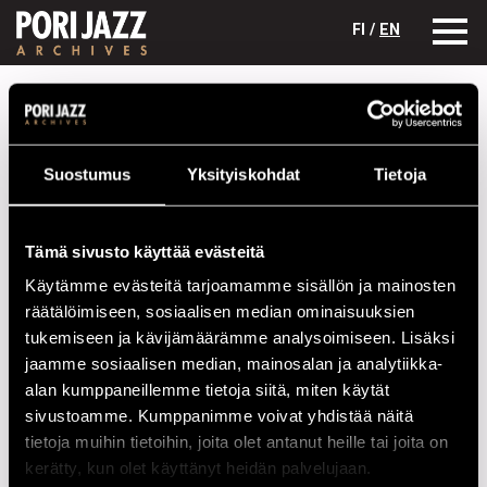
FI /
EN
Festivaalivuodet
1986
Enrico Rava Quartet
Enrico Rava Quartet
Suostumus
Yksityiskohdat
Tietoja
Kokoonpano
NIMI
INSTRUMENTTI
Tämä sivusto käyttää evästeitä
Käytämme evästeitä tarjoamamme sisällön ja mainosten
Dicastri, Furio
b
räätälöimiseen, sosiaalisen median ominaisuuksien
Ditmas, Bruce
dr
tukemiseen ja kävijämäärämme analysoimiseen. Lisäksi
jaamme sosiaalisen median, mainosalan ja analytiikka-
Mancinelli, Augusto
g
alan kumppaneillemme tietoja siitä, miten käytät
Rava, Enrico
tp, fl.horn
sivustoamme. Kumppanimme voivat yhdistää näitä
tietoja muihin tietoihin, joita olet antanut heille tai joita on
Esiintymiset vuonna 1986
kerätty, kun olet käyttänyt heidän palvelujaan.