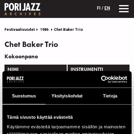
FI /
EN
Festivaalivuodet
1986
Chet Baker Trio
Chet Baker Trio
Kokoonpano
NIMI
INSTRUMENTTI
Baker, Chet
tp
Fra, Richardo Del
p
Suostumus
Yksityiskohdat
Tietoja
Graillier, Michel
b
Esiintymiset vuonna 1986
Tämä sivusto käyttää evästeitä
Käytämme evästeitä tarjoamamme sisällön ja mainosten
PÄIVÄ
AIKA
PAIKKA
räätälöimiseen, sosiaalisen median ominaisuuksien