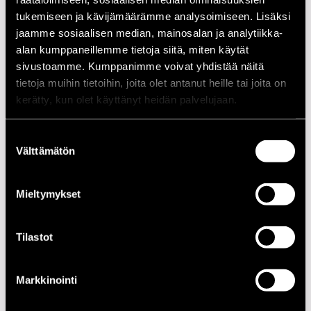
tukemiseen ja kävijämäärämme analysoimiseen. Lisäksi
07.07.1986
21.00
Hotelli Juhana
jaamme sosiaalisen median, mainosalan ja analytiikka-
Herttua
alan kumppaneillemme tietoja siitä, miten käytät
08.07.1986
21.00
Hotelli Juhana
sivustoamme. Kumppanimme voivat yhdistää näitä
Herttua
tietoja muihin tietoihin, joita olet antanut heille tai joita on
kerätty, kun olet käyttänyt heidän palvelujaan.
09.07.1986
21.00
Hotelli Juhana
Herttua
Suostumuksen
10.07.1986
17.00
Kirjurinluoto
Välttämätön
valinta
10.07.1986
21.00
Hotelli Juhana
Herttua
Mieltymykset
11.07.1986
17.00
Kirjurinluoto
Tilastot
11.07.1986
21.00
Punainen Kukko
12.07.1986
21.00
Rantasipi Yyteri
Markkinointi
12.07.1986
00.00
Porin Teatteri