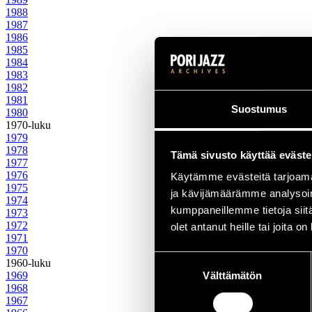
1988
1987
1986
1985
1984
1983
1982
1981
Suostumus
1980
1970-luku
1979
1978
Tämä sivusto käyttää eväste
1977
1976
Käytämme evästeitä tarjoama
1975
ja kävijämäärämme analysoim
1974
kumppaneillemme tietoja siitä
1973
1972
olet antanut heille tai joita o
1971
1970
Suostumuksen
1960-luku
1969
Välttämätön
valinta
1968
1967