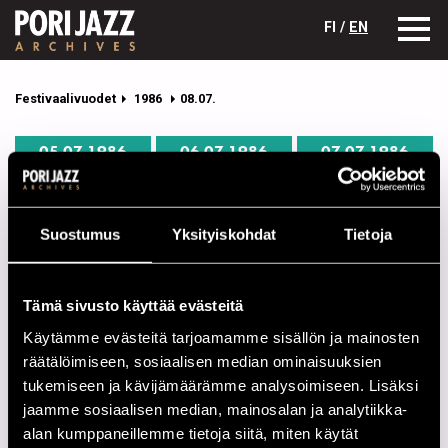
FI /
EN
Festivaalivuodet
1986
08.07.
05.07.1986
06.07.1986
07.07.1986
08.07.1986
09.07.1986
10.07.1986
11.07.1986
12.07.1986
13.07.1986
Suostumus
Yksityiskohdat
Tietoja
Pori Jazz 08.07.1986 ohjelma
Tämä sivusto käyttää evästeitä
Yksittäisen esiintyjän tiedot avautuvat nimeä klikkaamalla.
Käytämme evästeitä tarjoamamme sisällön ja mainosten
räätälöimiseen, sosiaalisen median ominaisuuksien
JAZZKATU
tukemiseen ja kävijämäärämme analysoimiseen. Lisäksi
jaamme sosiaalisen median, mainosalan ja analytiikka-
12.00
The Clowns Of Jazz
alan kumppaneillemme tietoja siitä, miten käytät
17.00
Harlem Jazz & Blues Band