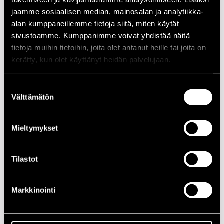
jaamme sosiaalisen median, mainosalan ja analytiikka-
alan kumppaneillemme tietoja siitä, miten käytät
CAFE JAZZ
sivustoamme. Kumppanimme voivat yhdistää näitä
20.00
Jon Faddis
tietoja muihin tietoihin, joita olet antanut heille tai joita on
kerätty, kun olet käyttänyt heidän palvelujaan.
HOTELLI JUHANA HERTTUA
Suostumuksen
21.00
Kirk Lightsey Trio
Välttämätön
valinta
21.00
Carl Anderson
21.00
Olympia Brass Band
Mieltymykset
21.00
Chet Baker Trio
Tilastot
TAIDEMUSEO
19.00
Detroit Chamber Players
Markkinointi