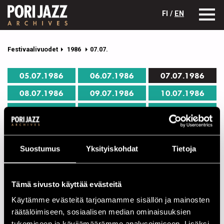
FI /
EN
Festivaalivuodet
1986
07.07.
05.07.1986
06.07.1986
07.07.1986
08.07.1986
09.07.1986
10.07.1986
11.07.1986
12.07.1986
13.07.1986
Pori Jazz 07.07.1986 ohjelma
Suostumus
Yksityiskohdat
Tietoja
Yksittäisen esiintyjän tiedot avautuvat nimeä klikkaamalla.
Tämä sivusto käyttää evästeitä
JAZZKATU
Käytämme evästeitä tarjoamamme sisällön ja mainosten
12.00
Harlem Jazz & Blues Band
räätälöimiseen, sosiaalisen median ominaisuuksien
17.00
Antti Sarpila Swing Band
tukemiseen ja kävijämäärämme analysoimiseen. Lisäksi