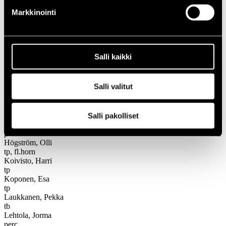
1966
Markkinointi
Festivaalivuodet
1985
Salsamania
Salsamania
Salli kaikki
Kokoonpano
Salli valitut
Nimi
Instrumentti
Salli pakolliset
Hietala, Timo
p
Högström, Olli
tp, fl.horn
Koivisto, Harri
tp
Koponen, Esa
tp
Laukkanen, Pekka
tb
Lehtola, Jorma
perc