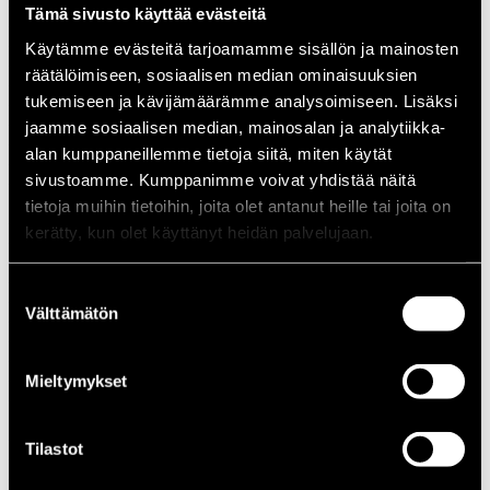
Tämä sivusto käyttää evästeitä
1988
1987
Käytämme evästeitä tarjoamamme sisällön ja mainosten
1986
räätälöimiseen, sosiaalisen median ominaisuuksien
1985
1984
tukemiseen ja kävijämäärämme analysoimiseen. Lisäksi
1983
jaamme sosiaalisen median, mainosalan ja analytiikka-
1982
alan kumppaneillemme tietoja siitä, miten käytät
1981
1980
sivustoamme. Kumppanimme voivat yhdistää näitä
1970-luku
tietoja muihin tietoihin, joita olet antanut heille tai joita on
1979
kerätty, kun olet käyttänyt heidän palvelujaan.
1978
1977
1976
Suostumuksen
1975
Välttämätön
1974
valinta
1973
1972
1971
Mieltymykset
1970
1960-luku
1969
Tilastot
1968
1967