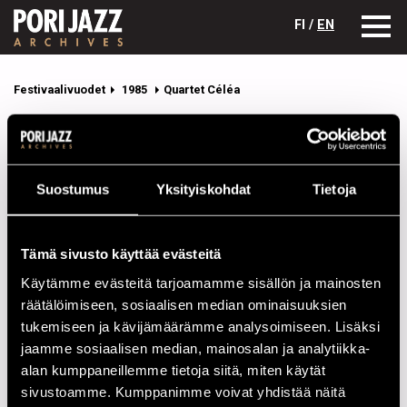
FI /
EN
Festivaalivuodet
1985
Quartet Céléa
Quartet Céléa
Kokoonpano
Suostumus
Yksityiskohdat
Tietoja
NIMI
INSTRUMENTTI
Céléa, Jean-Paul
b
Tämä sivusto käyttää evästeitä
Couturier, Francois
keys
Käytämme evästeitä tarjoamamme sisällön ja mainosten
räätälöimiseen, sosiaalisen median ominaisuuksien
Laizeau, Francois
dr, perc
tukemiseen ja kävijämäärämme analysoimiseen. Lisäksi
Pifarely, Dominique
vl
jaamme sosiaalisen median, mainosalan ja analytiikka-
alan kumppaneillemme tietoja siitä, miten käytät
Esiintymiset vuonna 1985
sivustoamme. Kumppanimme voivat yhdistää näitä