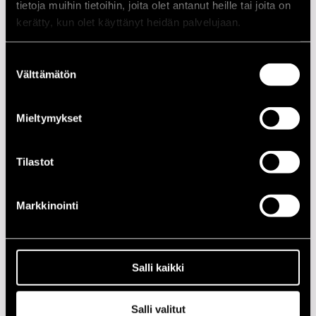
tietoja muihin tietoihin, joita olet antanut heille tai joita on
PÄIVÄ
AIKA
PAIKKA
kerätty, kun olet käyttänyt heidän palvelujaan.
10.07.1985
12.00
Jazzkatu, Stage
I
Suostumuksen
Välttämätön
valinta
10.07.1985
21.00
Hotelli Juhana
Herttua
Mieltymykset
11.07.1985
21.00
Hotelli Juhana
Herttua
Tilastot
2020-LUKU
Markkinointi
2010-LUKU
2000-LUKU
Salli kaikki
1990-LUKU
Salli valitut