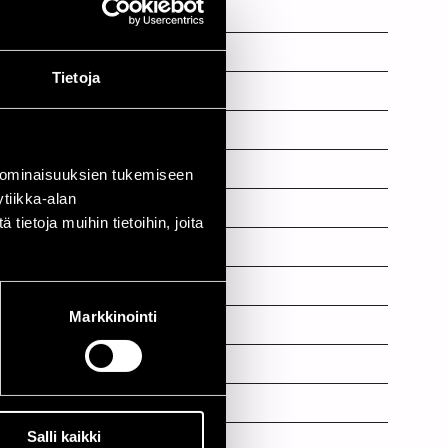
c
Tietoja
s
eader
, voc, dancer
 ominaisuuksien tukemiseen
tiikka-alan
ietoja muihin tietoihin, joita
Markkinointi
Salli kaikki