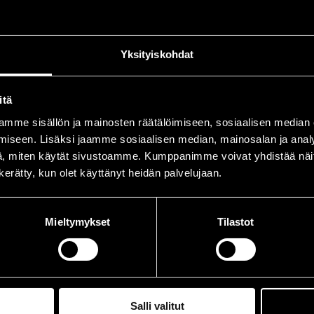
rlsson, Dent
per
rlsson, Martin
sax
Yksityiskohdat
cker, Irene
key
rge, Pierre
g, l
itä
ani, Johnny
b, p
mme sisällön ja mainosten räätälöimiseen, sosiaalisen median
iseen. Lisäksi jaamme sosiaalisen median, mainosalan ja analy
gerholm, Kenneth
tb
, miten käytät sivustoamme. Kumppanimme voivat yhdistää näitä t
n kerätty, kun olet käyttänyt heidän palvelujaan.
iksson, Sören
sax
evthem, Jesper
sax
Mieltymykset
Tilastot
ouirand, Doudou
sax
arr, Ahmadu
rre, Michel
tp
Salli valitut
zur, Marilyn
dr