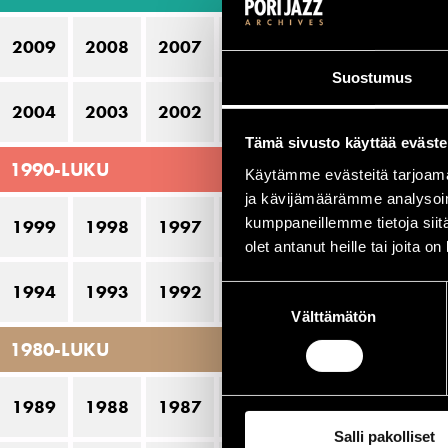
Ca
2009
2008
2007
2006
2005
Ca
Suostumus
De
2004
2003
2002
2001
2000
Do
Tämä sivusto käyttää eväste
1990-LUKU
Dy
Käytämme evästeitä tarjoama
ja kävijämäärämme analysoim
E
kumppaneillemme tietoja siitä
1999
1998
1997
1996
1995
olet antanut heille tai joita o
Er
G
1994
1993
1992
1991
1990
Suostumuksen
Välttämätön
valinta
G
1980-LUKU
J
Ma
1989
1988
1987
1986
1985
Salli pakolliset
Ma