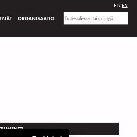
FI /
EN
TYJÄT
ORGANISAATIO
TRUMENTTI