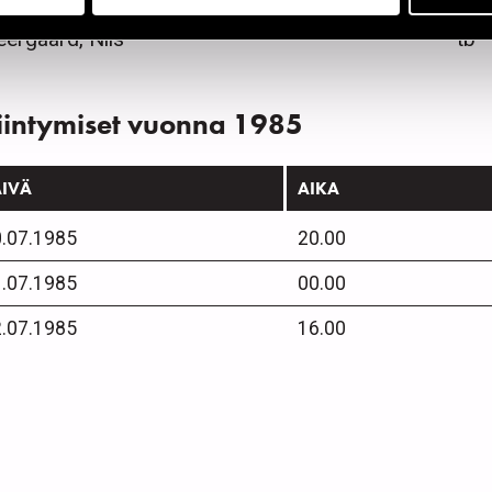
ergaard, Nils
tb
iintymiset vuonna 1985
ÄIVÄ
AIKA
.07.1985
20.00
.07.1985
00.00
.07.1985
16.00