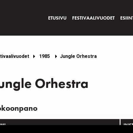
ETUSIVU
FESTIVAALIVUODET
ESIIN
tivaalivuodet
1985
Jungle Orhestra
ungle Orhestra
okoonpano
IMI
INS