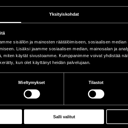
piozzo, Giulio
dr
Yksityiskohdat
belleni, Sandro
b
anusardi, Guido
p
itä
wens, Jimmy
tp, 
mme sisällön ja mainosten räätälöimiseen, sosiaalisen median
volazzi, Ares
g
iseen. Lisäksi jaamme sosiaalisen median, mainosalan ja analy
, miten käytät sivustoamme. Kumppanimme voivat yhdistää näitä t
n kerätty, kun olet käyttänyt heidän palvelujaan.
iintymiset vuonna 1985
Mieltymykset
Tilastot
ÄIVÄ
AIKA
.07.1985
21.00
.07.1985
21.00
Salli valitut
.07.1985
21.00