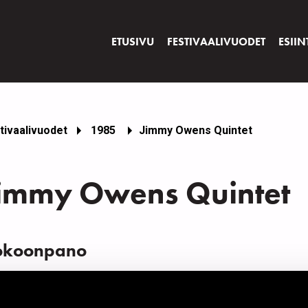
ETUSIVU
FESTIVAALIVUODET
ESIIN
tivaalivuodet
1985
Jimmy Owens Quintet
immy Owens Quintet
okoonpano
IMI
INS