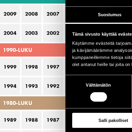
Ca
2009
2008
2007
2006
2005
Suostumus
Gi
M
2004
2003
2002
2001
2000
Tämä sivusto käyttää eväste
O
Käytämme evästeitä tarjoama
1990-LUKU
Ta
ja kävijämäärämme analysoim
kumppaneillemme tietoja siitä
olet antanut heille tai joita o
1999
1998
1997
1996
1995
Es
Suostumuksen
Välttämätön
valinta
1994
1993
1992
1991
1990
P
1980-LUKU
10
11
1989
1988
1987
1986
1985
Salli pakolliset
12