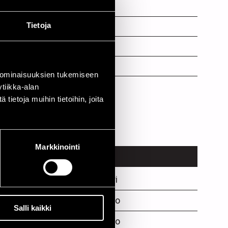
Tietoja
fl.horn
 ominaisuuksien tukemiseen
tiikka-alan
ietoja muihin tietoihin, joita
Markkinointi
PAIKKA
Rantasipi Yyteri
Punainen Kukko
Salli kaikki
Punainen Kukko