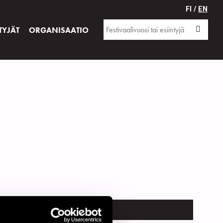
FI /
EN
TYJÄT
ORGANISAATIO
TRUMENTTI