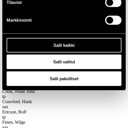
1966
Tilastot
Festivaalivuodet
1985
Markkinointi
Gugge Hedrenius Big Blue Band
Gugge Hedrenius Big Blue
Band
Salli kaikki
Kokoonpano
Salli valitut
Nimi
Instrumentti
Salli pakolliset
Castle, Dave
sax
Cook, Willie John
tp
Crawford, Hank
sax
Ericson, Rolf
tp
Finen, Wåge
sax