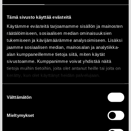
1988
1987
1986
Tämä sivusto käyttää evästeitä
1985
Käytämme evästeitä tarjoamamme sisällön ja mainosten
1984
1983
räätälöimiseen, sosiaalisen median ominaisuuksien
1982
tukemiseen ja kävijämäärämme analysoimiseen. Lisäksi
1981
jaamme sosiaalisen median, mainosalan ja analytiikka-
1980
1970-luku
alan kumppaneillemme tietoja siitä, miten käytät
1979
sivustoamme. Kumppanimme voivat yhdistää näitä
1978
tietoja muihin tietoihin, joita olet antanut heille tai joita on
1977
1976
kerätty, kun olet käyttänyt heidän palvelujaan.
1975
1974
1973
Suostumuksen
1972
Välttämätön
valinta
1971
1970
1960-luku
Mieltymykset
1969
1968
1967