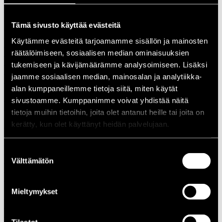
1988
1987
Tämä sivusto käyttää evästeitä
1986
1985
Käytämme evästeitä tarjoamamme sisällön ja mainosten
1984
räätälöimiseen, sosiaalisen median ominaisuuksien
1983
1982
tukemiseen ja kävijämäärämme analysoimiseen. Lisäksi
1981
jaamme sosiaalisen median, mainosalan ja analytiikka-
1980
alan kumppaneillemme tietoja siitä, miten käytät
1970-luku
1979
sivustoamme. Kumppanimme voivat yhdistää näitä
1978
tietoja muihin tietoihin, joita olet antanut heille tai joita on
1977
kerätty, kun olet käyttänyt heidän palvelujaan.
1976
1975
1974
Suostumuksen
1973
1972
Välttämätön
valinta
1971
1970
1960-luku
Mieltymykset
1969
1968
1967