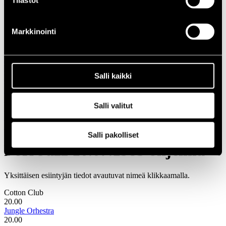
Tilastot
1966
Festivaalivuodet
1985
Markkinointi
10.07.
06.07.1985
07.07.1985
08.07.1985
Salli kaikki
09.07.1985
10.07.1985
11.07.1985
Salli valitut
12.07.1985
13.07.1985
14.07.1985
Salli pakolliset
Pori Jazz 10.07.1985 ohjelma
Yksittäisen esiintyjän tiedot avautuvat nimeä klikkaamalla.
Cotton Club
20.00
Jungle Orhestra
20.00