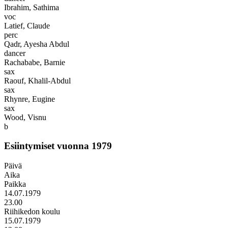
Ibrahim, Sathima
voc
Latief, Claude
perc
Qadr, Ayesha Abdul
dancer
Rachababe, Barnie
sax
Raouf, Khalil-Abdul
sax
Rhynre, Eugine
sax
Wood, Visnu
b
Esiintymiset vuonna 1979
Päivä
Aika
Paikka
14.07.1979
23.00
Riihikedon koulu
15.07.1979