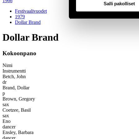
1966
Salli pakolliset
Festivaalivuodet
1979
Dollar Brand
Dollar Brand
Kokoonpano
Nimi
Instrumentti
Betch, John
dr
Brand, Dollar
p
Brown, Gregory
sax
Coetzee, Basil
sax
Eno
dancer
Ensley, Barbara
dancer