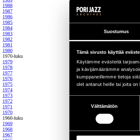
1988
1987
1986
1985
1984
Suostumus
1983
1982
1981
1980
Tämä sivusto käyttää eväste
1970-luku
1979
Käytämme evästeitä tarjoama
1978
ja kävijämäärämme analysoim
1977
kumppaneillemme tietoja siitä
1976
1975
olet antanut heille tai joita o
1974
1973
Suostumuksen
1972
Välttämätön
valinta
1971
1970
1960-luku
1969
1968
1967