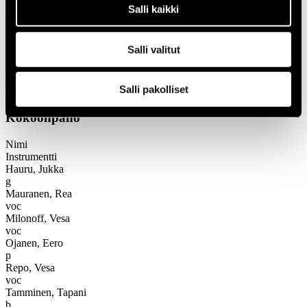
1966
Salli kaikki
Festivaalivuodet
1974
Kom Teatteri & Quartet
Salli valitut
Kom Teatteri & Quartet
Salli pakolliset
Kokoonpano
Nimi
Instrumentti
Hauru, Jukka
g
Mauranen, Rea
voc
Milonoff, Vesa
voc
Ojanen, Eero
p
Repo, Vesa
voc
Tamminen, Tapani
b