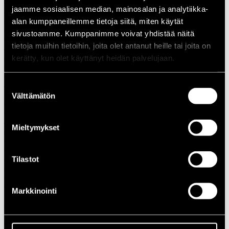
jaamme sosiaalisen median, mainosalan ja analytiikka-
1988
1987
alan kumppaneillemme tietoja siitä, miten käytät
1986
sivustoamme. Kumppanimme voivat yhdistää näitä
1985
tietoja muihin tietoihin, joita olet antanut heille tai joita on
1984
1983
kerätty, kun olet käyttänyt heidän palvelujaan.
1982
1981
1980
Suostumuksen
1970-luku
Välttämätön
valinta
1979
1978
1977
Mieltymykset
1976
1975
1974
1973
Tilastot
1972
1971
1970
Markkinointi
1960-luku
1969
1968
1967