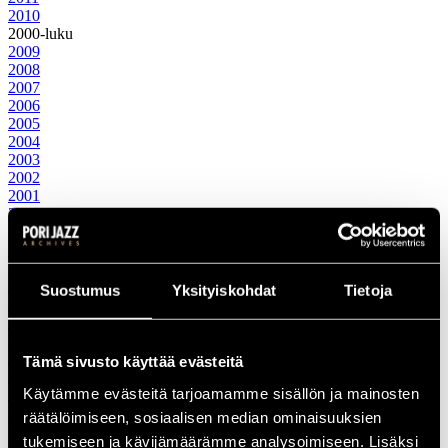
2010
2000-luku
2009
2008
2007
2006
2005
2004
2003
2002
2001
2000
1990-luku
1999
1998
1997
Suostumus
Yksityiskohdat
Tietoja
1996
1995
1994
1993
Tämä sivusto käyttää evästeitä
1992
Käytämme evästeitä tarjoamamme sisällön ja mainosten
1991
1990
räätälöimiseen, sosiaalisen median ominaisuuksien
1980-luku
tukemiseen ja kävijämäärämme analysoimiseen. Lisäksi
1989